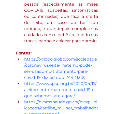
pessoa (especialmente as mães 
COVID-19 suspeitas, sintomáticas 
ou confirmadas) que faça a oferta 
do leite, em caso de ter sido 
retirado, e que depois complete os 
cuidados com o bebê (cuidando das 
trocas, banho e colocar para dormir).
Fontes:
https://oglobo.globo.com/sociedade
/coronavirus/leite-materno-pode-
ser-usado-no-tratamento-para-
covid-19-diz-estudo-24423312
;
https://www.spsp.org.br/2020/04/17/
aleitamento-materno-e-covid-19-o-
que-sabemos-ate-agora/
;
https://bvsms.saude.gov.br/bvs/publ
icacoes/cartilha_mulher_trabalhador