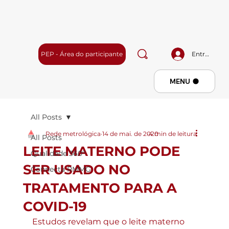
PEP - Área do participante
Entrar
Menu
MENU
All Posts
Rede metrológica
14 de mai. de 2020
4 min de leitura
All Posts
LEITE MATERNO PODE
Qualidade 360º
SER USADO NO
Connecta RMMG
TRATAMENTO PARA A
COVID-19
Estudos revelam que o leite materno 