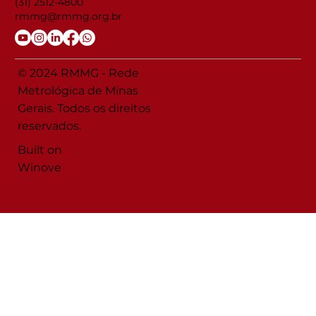
(31) 2512-4800
rmmg@rmmg.org.br
© 2024 RMMG - Rede
Metrológica de Minas
Gerais. Todos os direitos
reservados.
Built on
Winove