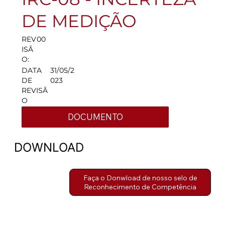
DE MEDIÇÃO
REV
00
ISÃ
O:
DATA
31/05/2
DE
023
REVISÃ
O
DOCUMENTO
DOWNLOAD
Faça o Donwload de nosso selo de