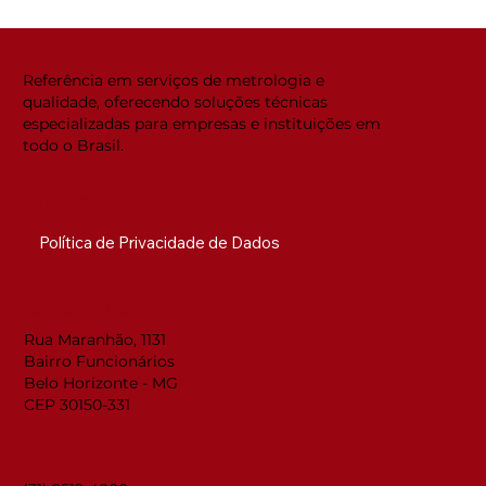
Referência em serviços de metrologia e
qualidade, oferecendo soluções técnicas
especializadas para empresas e instituições em
todo o Brasil.
NAVEGUE RÁPIDO
Política de Privacidade de Dados
LOCALIZAÇÃO
Rua Maranhão, 1131
Bairro Funcionários
Belo Horizonte - MG
CEP 30150-331
CONTATO