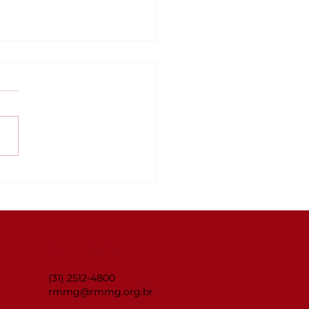
inar Connecta
G: ISO 14001:2026 —
 organização está
parada para as
anças?
CONTATO
(31) 2512-4800
rmmg@rmmg.org.br