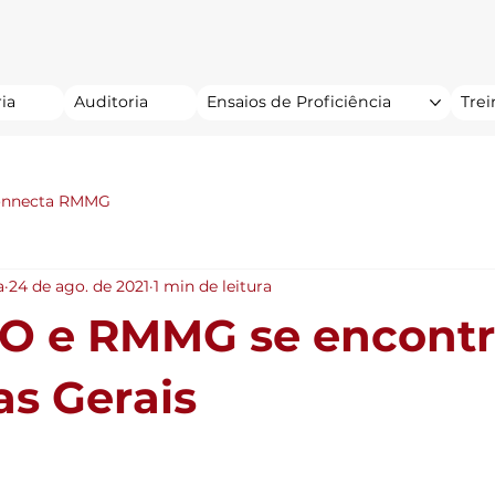
ia
Auditoria
Ensaios de Proficiência
Tre
onnecta RMMG
a
24 de ago. de 2021
1 min de leitura
O e RMMG se encont
s Gerais