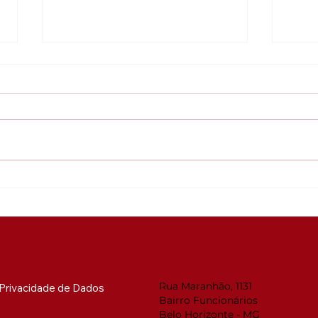
Global ACi: Entenda a
Web
nova estrutura da
RMM
acreditação internacional
Sua
pre
mud
UE RÁPIDO
LOCALIZAÇÃO
Rua Maranhão, 1131
e Privacidade de Dados
Bairro Funcionários
Belo Horizonte - MG