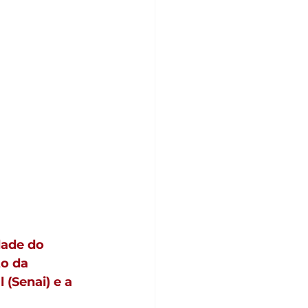
dade do 
o da 
(Senai) e a 