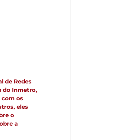
l de Redes 
 do Inmetro, 
o com os 
tros, eles 
re o 
obre a 