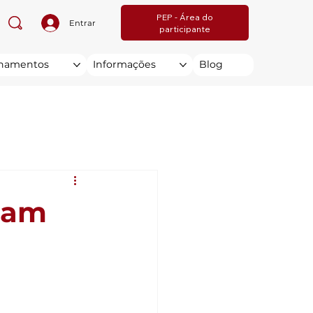
PEP - Área do
Entrar
participante
inamentos
Informações
Blog
ram