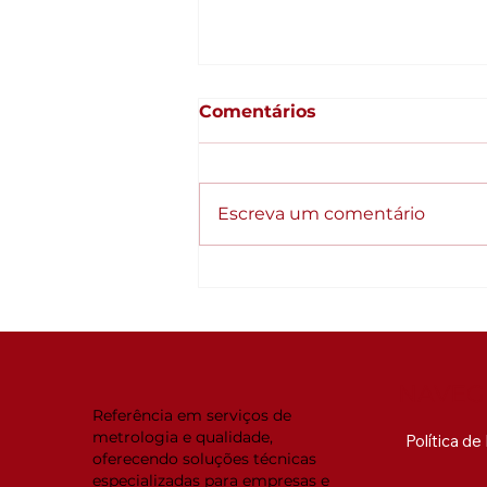
Comentários
Escreva um comentário
Qualidade como
estratégia: Empresas
organizadas crescem
diferente
NAVEG
Referência em serviços de
metrologia e qualidade,
Política d
oferecendo soluções técnicas
especializadas para empresas e