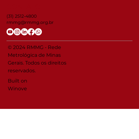
CONTATO
(31) 2512-4800
rmmg@rmmg.org.br
© 2024 RMMG - Rede
Metrológica de Minas
Gerais. Todos os direitos
reservados.
Built on
Winove