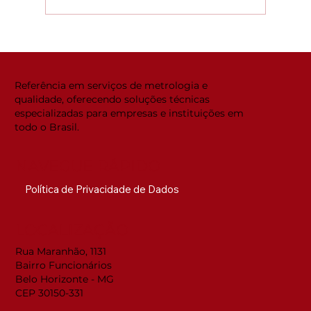
Global ACi: Entenda a nova
estrutura da acreditação
internacional
Referência em serviços de metrologia e
qualidade, oferecendo soluções técnicas
especializadas para empresas e instituições em
todo o Brasil.
NAVEGUE RÁPIDO
Política de Privacidade de Dados
LOCALIZAÇÃO
Rua Maranhão, 1131
Bairro Funcionários
Belo Horizonte - MG
CEP 30150-331