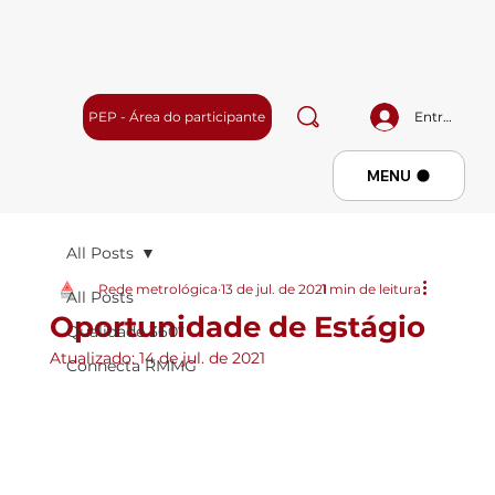
PEP - Área do participante
Entrar
Menu
MENU
All Posts
Rede metrológica
13 de jul. de 2021
1 min de leitura
All Posts
Oportunidade de Estágio
Qualidade 360º
Atualizado:
14 de jul. de 2021
Connecta RMMG