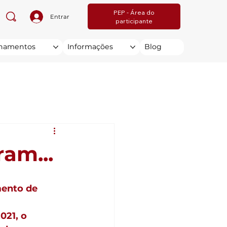
PEP - Área do
Entrar
participante
inamentos
Informações
Blog
am...
ento de 
021, o 