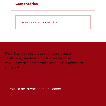
Comentários
Escreva um comentário
Global ACi: Entenda a nova
estrutura da acreditação
internacional
Referência em serviços de metrologia e
qualidade, oferecendo soluções técnicas
especializadas para empresas e instituições em
todo o Brasil.
NAVEGUE RÁPIDO
Política de Privacidade de Dados
LOCALIZAÇÃO