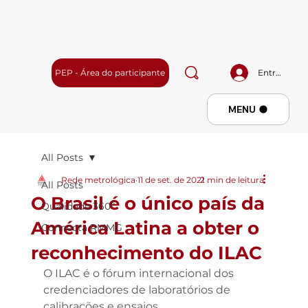
PEP - Área do participante
Entrar
Menu
MENU
All Posts
Rede metrológica
11 de set. de 2021
2 min de leitura
All Posts
O Brasil é o único país da
Qualidade 360º
América Latina a obter o
Connecta RMMG
reconhecimento do ILAC
O ILAC é o fórum internacional dos 
credenciadores de laboratórios de 
calibrações e ensaios. 