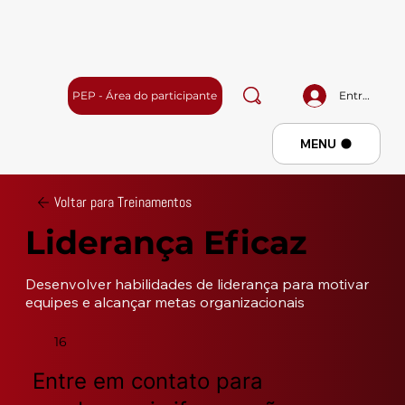
PEP - Área do participante
Entrar
Menu
MENU
Voltar para Treinamentos
Liderança Eficaz
Desenvolver habilidades de liderança para motivar 
equipes e alcançar metas organizacionais
16
Entre em contato para