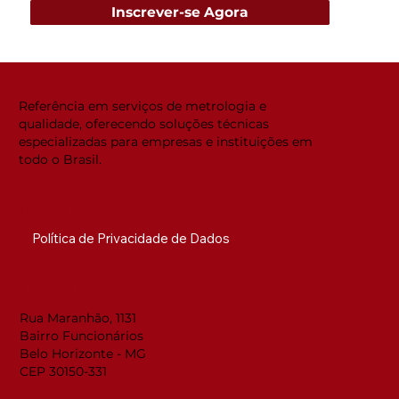
Inscrever-se Agora
Referência em serviços de metrologia e
qualidade, oferecendo soluções técnicas
especializadas para empresas e instituições em
todo o Brasil.
NAVEGUE RÁPIDO
Política de Privacidade de Dados
LOCALIZAÇÃO
Rua Maranhão, 1131
Bairro Funcionários
Belo Horizonte - MG
CEP 30150-331