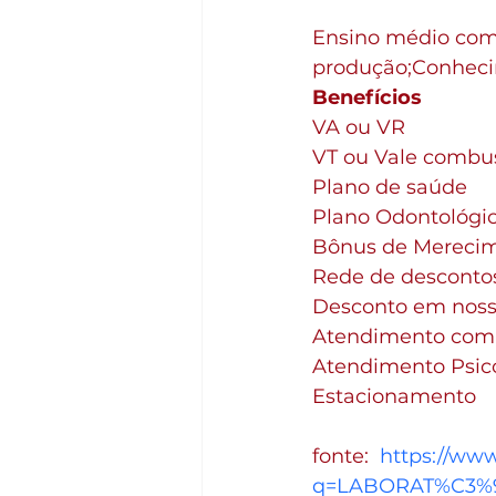
Ensino médio com
produção;Conhecim
Benefícios
VA ou VR
VT ou Vale combus
Plano de saúde
Plano Odontológi
Bônus de Mereci
Rede de descontos
Desconto em nosso
Atendimento com 
Atendimento Psic
Estacionamento
fonte:  
https://ww
q=LABORAT%C3%93