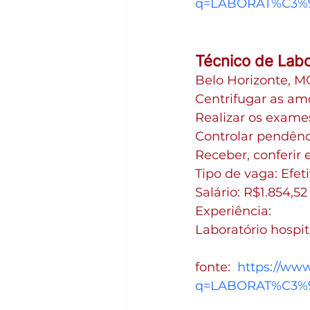
q=LABORAT%C3%93
Técnico de Labo
Belo Horizonte, M
Centrifugar as am
Realizar os exame
Controlar pendênc
Receber, conferir 
Tipo de vaga: Efet
Salário: R$1.854,5
Experiência:
Laboratório hospit
fonte:  
https://ww
q=LABORAT%C3%9