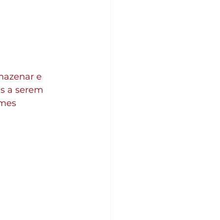
rmazenar e 
s a serem 
ames 
.