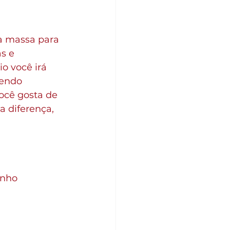
a massa para 
s e 
o você irá 
sendo 
ocê gosta de 
 diferença, 
anho 