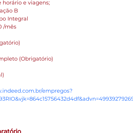
 horário e viagens;
tação B
po Integral
0 /mês
atório)
mpleto (Obrigatório)
l) 
w.indeed.com.br/empregos?
RIO&vjk=864c15756432d4df&advn=49939279269
ratório