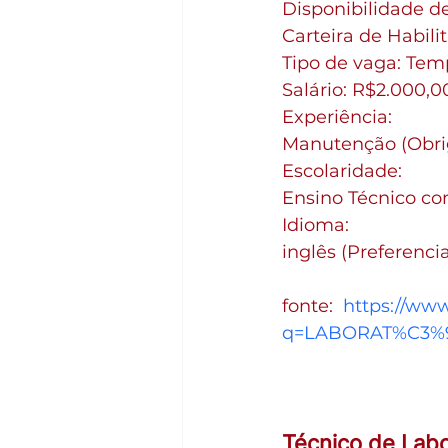
Disponibilidade de
Carteira de Habili
Tipo de vaga: Tem
Salário: R$2.000,0
Experiência:
Manutenção (Obrig
Escolaridade:
Ensino Técnico co
Idioma:
inglês (Preferencia
fonte:  
https://ww
q=LABORAT%C3%93
Técnico de Labo