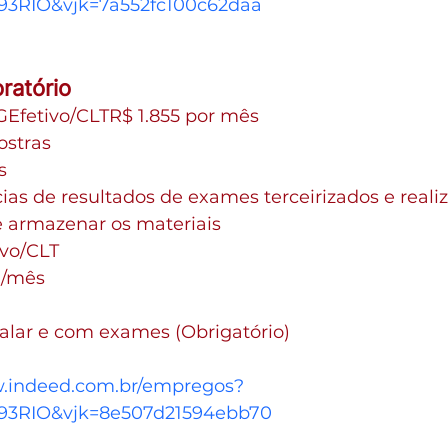
RIO&vjk=7a552fc100c62daa
ratório
GEfetivo/CLTR$ 1.855 por mês
ostras
s
ias de resultados de exames terceirizados e reali
e armazenar os materiais
ivo/CLT
2 /mês
alar e com exames (Obrigatório) 
w.indeed.com.br/empregos?
3RIO&vjk=8e507d21594ebb70