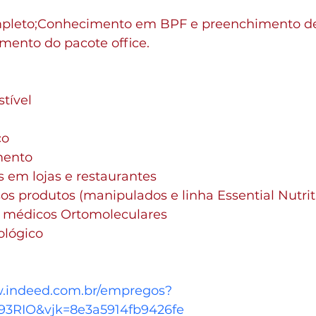
pleto;Conhecimento em BPF e preenchimento d
ento do pacote office.
tível
co
mento
 em lojas e restaurantes
s produtos (manipulados e linha Essential Nutrit
médicos Ortomoleculares
ológico
w.indeed.com.br/empregos?
RIO&vjk=8e3a5914fb9426fe