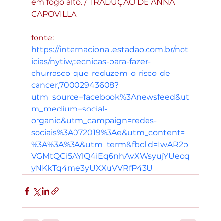
em fogo alto. / TRADUÇÃO DE ANNA 
CAPOVILLA
fonte:  
https://internacional.estadao.com.br/not
icias/nytiw,tecnicas-para-fazer-
churrasco-que-reduzem-o-risco-de-
cancer,70002943608?
utm_source=facebook%3Anewsfeed&ut
m_medium=social-
organic&utm_campaign=redes-
sociais%3A072019%3Ae&utm_content=
%3A%3A%3A&utm_term&fbclid=IwAR2b
VGMtQCi5AYlQ4iEq6nhAvXWsyujYUeoq
yNKkTq4me3yUXXuVVRfP43U