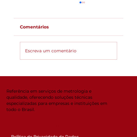
Comentários
Escreva um comentário
Global ACi: Entenda a nova
estrutura da acreditação
internacional
Referência em serviços de metrologia e
qualidade, oferecendo soluções técnicas
especializadas para empresas e instituições em
todo o Brasil.
NAVEGUE RÁPIDO
Política de Privacidade de Dados