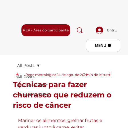
PEP - Área do participante
Entrar
Menu
MENU
All Posts
Rede metrológica
14 de ago. de 2019
3 min de leitura
All Posts
Técnicas para fazer
Qualidade 360º
churrasco que reduzem o
Connecta RMMG
risco de câncer
Marinar os alimentos, grelhar frutas e 
verduras junto à carne, evitar 