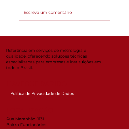
Escreva um comentário
Global ACi: Entenda a nova
estrutura da acreditação
internacional
Referência em serviços de metrologia e
qualidade, oferecendo soluções técnicas
especializadas para empresas e instituições em
todo o Brasil.
NAVEGUE RÁPIDO
Política de Privacidade de Dados
LOCALIZAÇÃO
Rua Maranhão, 1131
Bairro Funcionários