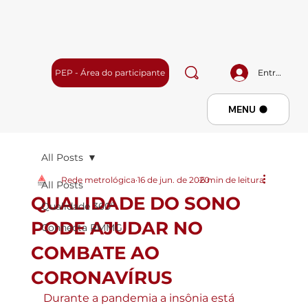
PEP - Área do participante
Entrar
Menu
MENU
All Posts
Rede metrológica
16 de jun. de 2020
6 min de leitura
All Posts
QUALIDADE DO SONO
Qualidade 360º
PODE AJUDAR NO
Connecta RMMG
COMBATE AO
CORONAVÍRUS
Durante a pandemia a insônia está 