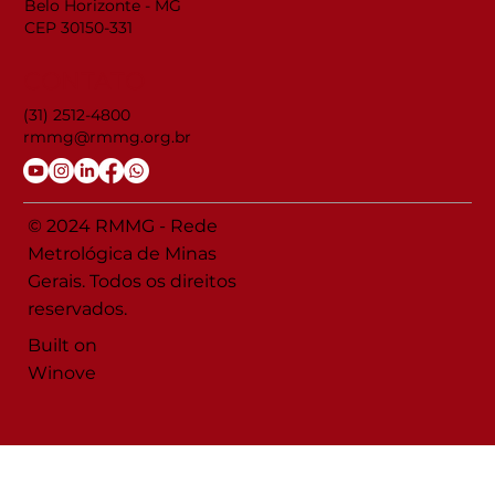
Belo Horizonte - MG
CEP 30150-331
CONTATO
(31) 2512-4800
rmmg@rmmg.org.br
© 2024 RMMG - Rede
Metrológica de Minas
Gerais. Todos os direitos
reservados.
Built on
Winove