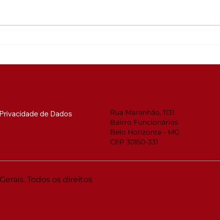
Global ACi: Entenda a
Web
nova estrutura da
RMM
acreditação internacional
Sua
pre
mud
UE RÁPIDO
LOCALIZAÇÃO
Rua Maranhão, 1131
e Privacidade de Dados
Bairro Funcionários
Belo Horizonte - MG
CEP 30150-331
rais. Todos os direitos