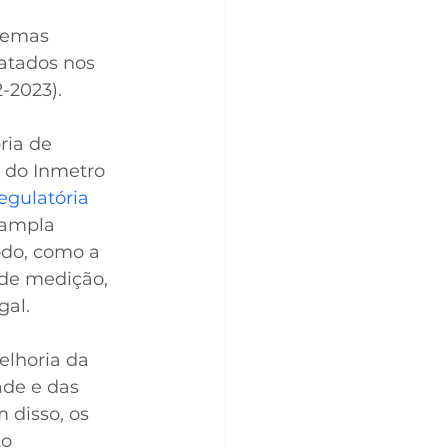
temas 
ratados nos 
-2023).
ria de 
 do Inmetro 
gulatória 
 ampla 
odo, como a 
de medição, 
gal.
elhoria da 
de e das 
 disso, os 
o 