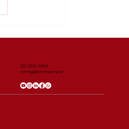
inar Connecta
G: ISO 14001:2026 —
 organização está
parada para as
anças?
CONTATO
(31) 2512-4800
rmmg@rmmg.org.br