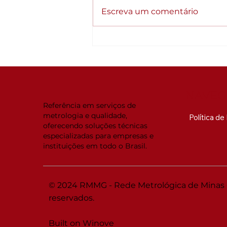
Escreva um comentário
Qualidade como
estratégia: Empresas
organizadas crescem
diferente
NAVEG
Referência em serviços de
metrologia e qualidade,
Política d
oferecendo soluções técnicas
especializadas para empresas e
instituições em todo o Brasil.
© 2024 RMMG - Rede Metrológica de Minas Ge
reservados.
Built on Winove