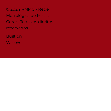
© 2024 RMMG - Rede
Metrológica de Minas
Gerais. Todos os direitos
reservados.
Built on
Winove