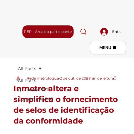
PEP - Área do participante
Entrar
Menu
MENU
All Posts
Rede metrológica
2 de out. de 2021
1 min de leitura
All Posts
Inmetro altera e
Qualidade 360º
simplifica o fornecimento
Connecta RMMG
de selos de identificação
da conformidade