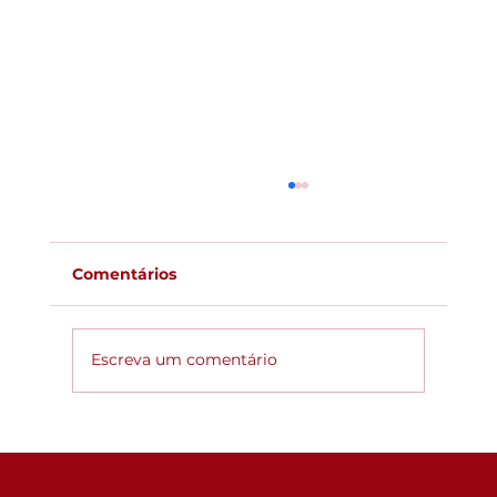
Comentários
Escreva um comentário
Global ACi: Entenda a nova
estrutura da acreditação
internacional