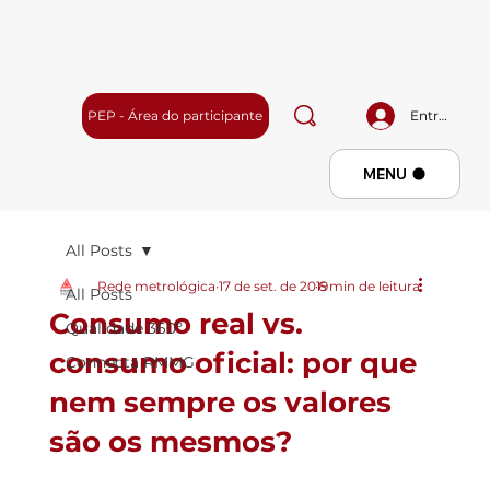
PEP - Área do participante
Entrar
Menu
MENU
All Posts
Rede metrológica
17 de set. de 2019
6 min de leitura
All Posts
Consumo real vs.
Qualidade 360º
consumo oficial: por que
Connecta RMMG
nem sempre os valores
são os mesmos?