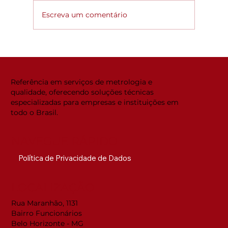
Escreva um comentário
Global ACi: Entenda a nova
estrutura da acreditação
internacional
Referência em serviços de metrologia e
qualidade, oferecendo soluções técnicas
especializadas para empresas e instituições em
todo o Brasil.
NAVEGUE RÁPIDO
Política de Privacidade de Dados
LOCALIZAÇÃO
Rua Maranhão, 1131
Bairro Funcionários
Belo Horizonte - MG