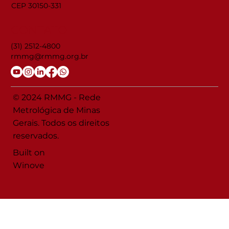
CEP 30150-331
CONTATO
(31) 2512-4800
rmmg@rmmg.org.br
© 2024 RMMG - Rede
Metrológica de Minas
Gerais. Todos os direitos
reservados.
Built on
Winove