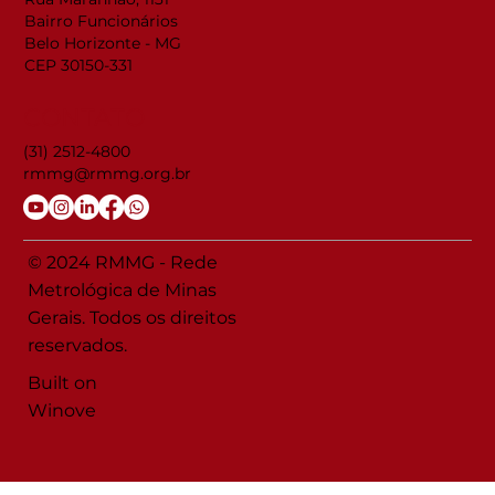
Bairro Funcionários
Belo Horizonte - MG
CEP 30150-331
CONTATO
(31) 2512-4800
rmmg@rmmg.org.br
© 2024 RMMG - Rede
Metrológica de Minas
Gerais. Todos os direitos
reservados.
Built on
Winove