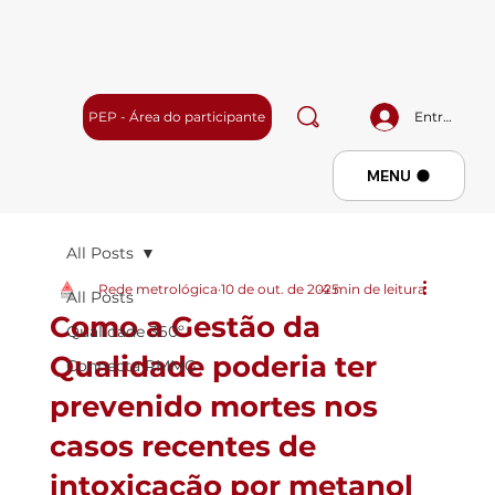
PEP - Área do participante
Entrar
Menu
MENU
All Posts
Rede metrológica
10 de out. de 2025
4 min de leitura
All Posts
Como a Gestão da
Qualidade 360º
Qualidade poderia ter
Connecta RMMG
prevenido mortes nos
casos recentes de
intoxicação por metanol