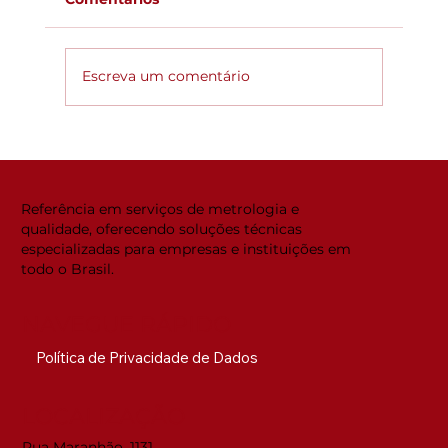
Escreva um comentário
Global ACi: Entenda a nova
estrutura da acreditação
internacional
Referência em serviços de metrologia e
qualidade, oferecendo soluções técnicas
especializadas para empresas e instituições em
todo o Brasil.
NAVEGUE RÁPIDO
Política de Privacidade de Dados
LOCALIZAÇÃO
Rua Maranhão, 1131