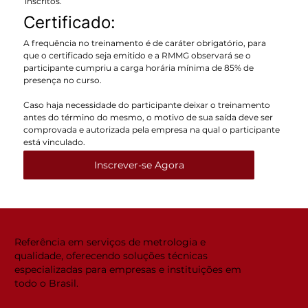
inscritos.
Certificado:
A frequência no treinamento é de caráter obrigatório, para
que o certificado seja emitido e a RMMG observará se o
participante cumpriu a carga horária mínima de 85% de
presença no curso.
Caso haja necessidade do participante deixar o treinamento
antes do término do mesmo, o motivo de sua saída deve ser
comprovada e autorizada pela empresa na qual o participante
está vinculado.
Inscrever-se Agora
Referência em serviços de metrologia e
qualidade, oferecendo soluções técnicas
especializadas para empresas e instituições em
todo o Brasil.