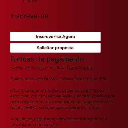
ONLINE
Inscreva-se
Inscrever-se Agora
Solicitar proposta
Formas de pagamento
Cartão de Crédito - Via link Pague Seguro.
Boleto direto da RMMG, Débito Bancário ou PIX.
Obs.: Qualquer uma das opções de pagamento
escolhida, o financeiro da RMMG encaminhará o link
para pagamento ou caso opte pelo pagamento via
boleto RMMG serão encaminhadas por e-mail.
A opção de pagamento deverá ser informada no
formulário de inscrição.