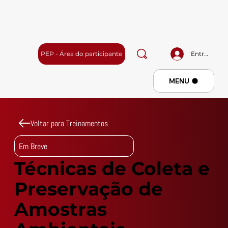
PEP - Área do participante
Entrar
Menu
MENU
Voltar para Treinamentos
Em Breve
Técnicas de Coleta e
Preservação de
Amostras