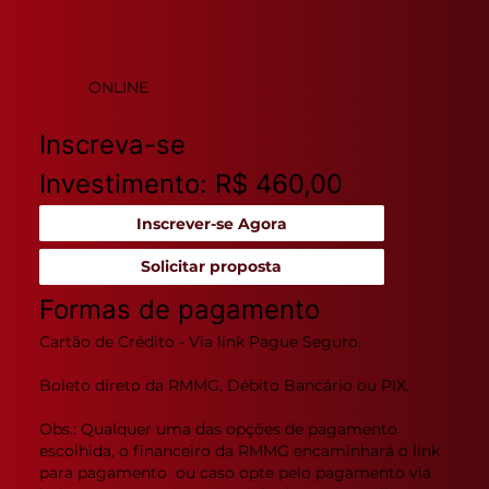
ONLINE
Inscreva-se
Investimento: R$ 460,00
Inscrever-se Agora
Solicitar proposta
Formas de pagamento
Cartão de Crédito - Via link Pague Seguro.
Boleto direto da RMMG, Débito Bancário ou PIX.
Obs.: Qualquer uma das opções de pagamento
escolhida, o financeiro da RMMG encaminhará o link
para pagamento ou caso opte pelo pagamento via