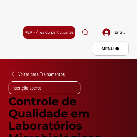
PEP - Área do participante
Entrar
Menu
MENU
Voltar para Treinamentos
Inscrição aberta
Controle de
Qualidade em
Laboratórios