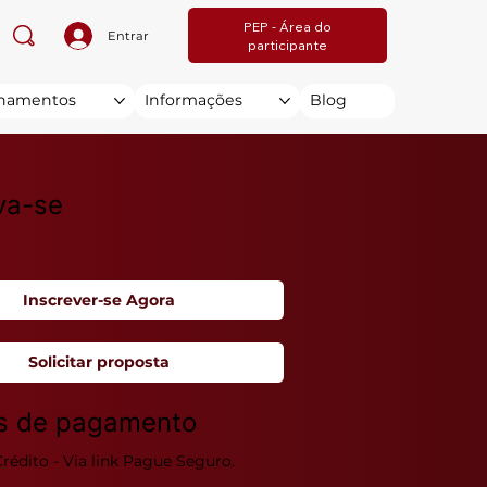
PEP - Área do
Entrar
participante
inamentos
Informações
Blog
va-se
Inscrever-se Agora
Solicitar proposta
s de pagamento
rédito - Via link Pague Seguro.