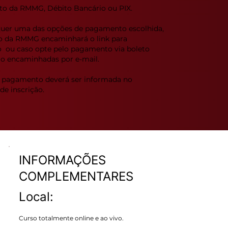
eto da RMMG, Débito Bancário ou PIX.
quer uma das opções de pagamento escolhida,
ro da RMMG encaminhará o link para
ou caso opte pelo pagamento via boleto
 encaminhadas por e-mail.
 pagamento deverá ser informada no
de inscrição.
INFORMAÇÕES
COMPLEMENTARES
Local:
Curso totalmente online e ao vivo.