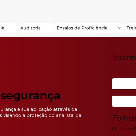
ia
Auditoria
Ensaios de Proficiência
Tre
Inscre
ssegurança
urança e sua aplicação através da 
 visando a proteção do analista, da 
Forma
Cartão de C