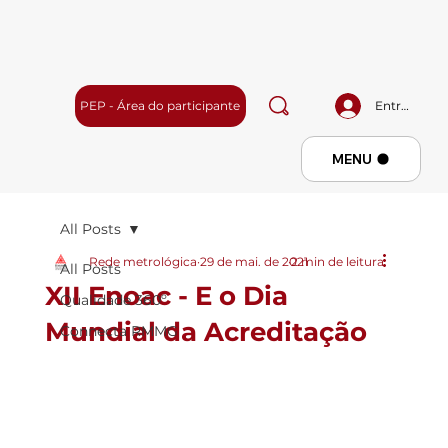
PEP - Área do participante
Entrar
Menu
MENU
All Posts
Rede metrológica
29 de mai. de 2021
2 min de leitura
All Posts
XII Enoac - E o Dia
Qualidade 360º
Mundial da Acreditação
Connecta RMMG