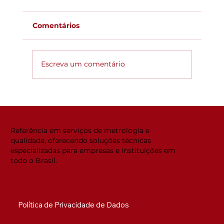
Comentários
Escreva um comentário
Global ACi: Entenda a nova
estrutura da acreditação
internacional
Referência em serviços de metrologia e
qualidade, oferecendo soluções técnicas
especializadas para empresas e instituições em
todo o Brasil.
NAVEGUE RÁPIDO
Política de Privacidade de Dados