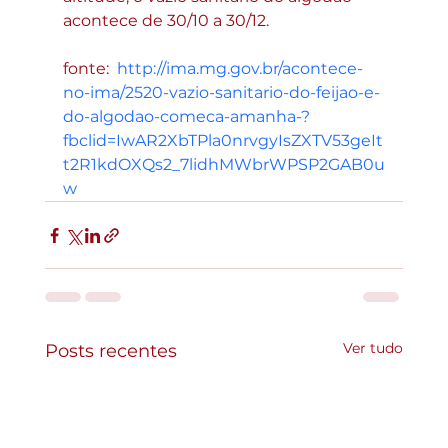
acontece de 30/10 a 30/12.
fonte:  
http://ima.mg.gov.br/acontece-
no-ima/2520-vazio-sanitario-do-feijao-e-
do-algodao-comeca-amanha-?
fbclid=IwAR2XbTPla0nrvgyIsZXTV53geIt
t2R1kdOXQs2_7lidhMWbrWPSP2GAB0u
w
Ver tudo
Posts recentes