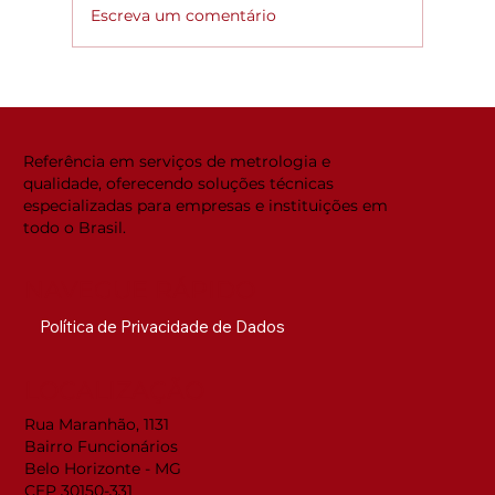
Escreva um comentário
Global ACi: Entenda a nova
estrutura da acreditação
internacional
Referência em serviços de metrologia e
qualidade, oferecendo soluções técnicas
especializadas para empresas e instituições em
todo o Brasil.
NAVEGUE RÁPIDO
Política de Privacidade de Dados
LOCALIZAÇÃO
Rua Maranhão, 1131
Bairro Funcionários
Belo Horizonte - MG
CEP 30150-331