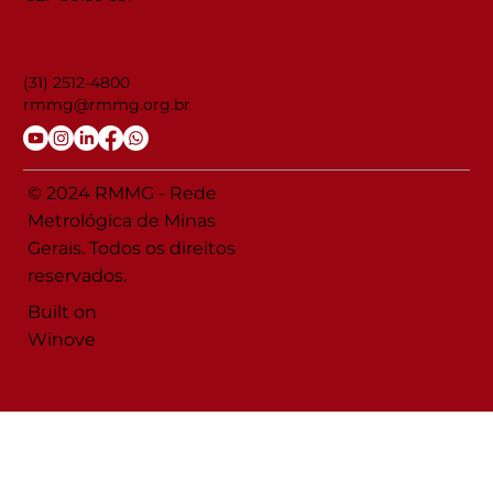
CONTATO
(31) 2512-4800
rmmg@rmmg.org.br
© 2024 RMMG - Rede
Metrológica de Minas
Gerais. Todos os direitos
reservados.
Built on
Winove