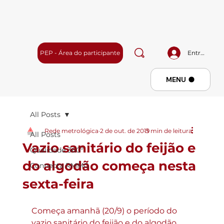
PEP - Área do participante
Entrar
Menu
MENU
All Posts
Rede metrológica
2 de out. de 2019
3 min de leitura
All Posts
Vazio sanitário do feijão e
Qualidade 360º
do algodão começa nesta
Connecta RMMG
sexta-feira
Começa amanhã (20/9) o período do 
vazio sanitário do feijão e do algodão 