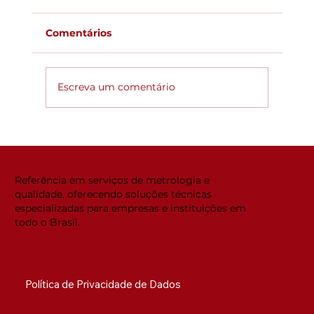
Comentários
Escreva um comentário
Global ACi: Entenda a nova
estrutura da acreditação
internacional
Referência em serviços de metrologia e
qualidade, oferecendo soluções técnicas
especializadas para empresas e instituições em
todo o Brasil.
NAVEGUE RÁPIDO
Política de Privacidade de Dados