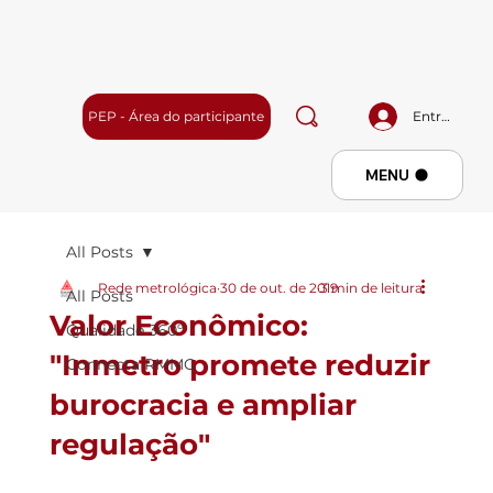
PEP - Área do participante
Entrar
Menu
MENU
All Posts
Rede metrológica
30 de out. de 2019
3 min de leitura
All Posts
Valor Econômico:
Qualidade 360º
"Inmetro promete reduzir
Connecta RMMG
burocracia e ampliar
regulação"