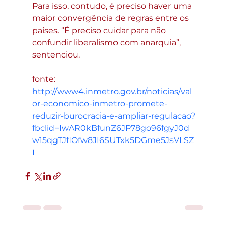
Para isso, contudo, é preciso haver uma 
maior convergência de regras entre os 
países. “É preciso cuidar para não 
confundir liberalismo com anarquia”, 
sentenciou.
fonte:  
http://www4.inmetro.gov.br/noticias/val
or-economico-inmetro-promete-
reduzir-burocracia-e-ampliar-regulacao?
fbclid=IwAR0kBfunZ6JP78go96fgyJ0d_
w15qgTJflOfw8JI6SUTxk5DGme5JsVLSZ
I