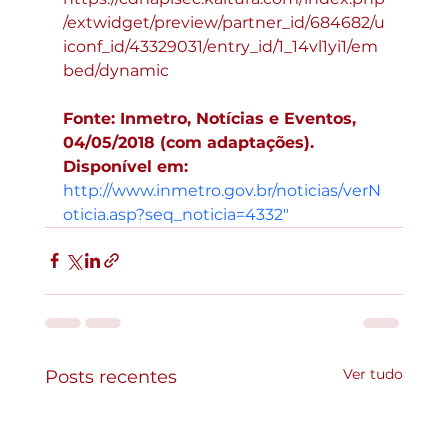
/extwidget/preview/partner_id/684682/u
iconf_id/43329031/entry_id/1_14vl1yi1/em
bed/dynamic
Fonte: Inmetro, Notícias e Eventos, 
04/05/2018 (com adaptações). 
Disponível em: 
http://www.inmetro.gov.br/noticias/verN
oticia.asp?seq_noticia=4332"
Ver tudo
Posts recentes