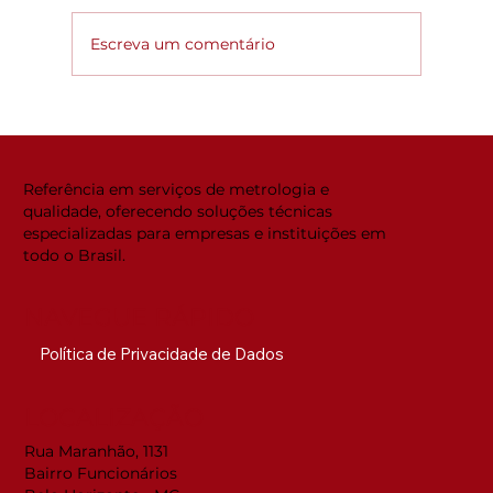
Escreva um comentário
Global ACi: Entenda a nova
estrutura da acreditação
internacional
Referência em serviços de metrologia e
qualidade, oferecendo soluções técnicas
especializadas para empresas e instituições em
todo o Brasil.
NAVEGUE RÁPIDO
Política de Privacidade de Dados
LOCALIZAÇÃO
Rua Maranhão, 1131
Bairro Funcionários