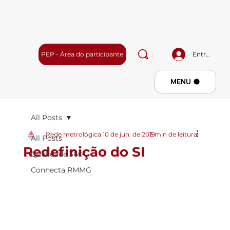
PEP - Área do participante
Entrar
Menu
MENU
All Posts
Rede metrológica
10 de jun. de 2019
3 min de leitura
All Posts
Redefinição do SI
Qualidade 360º
Connecta RMMG