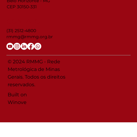
Belo Horizonte - MG
CEP 30150-331
CONTATO
(31) 2512-4800
rmmg@rmmg.org.br
© 2024 RMMG - Rede
Metrológica de Minas
Gerais. Todos os direitos
reservados.
Built on
Winove