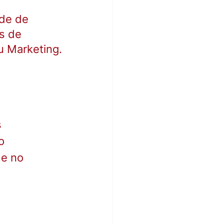
de de 
s de 
u Marketing.
 
o 
e no 