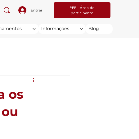
PEP - Área do
Entrar
participante
inamentos
Informações
Blog
a os
 ou