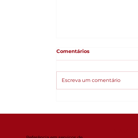
Comentários
Escreva um comentário
Qualidade como
estratégia: Empresas
organizadas crescem
diferente
NAVEG
Referência em serviços de