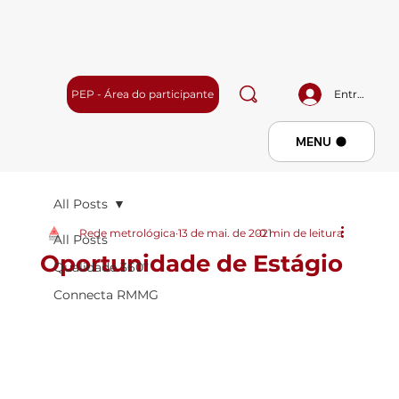
PEP - Área do participante
Entrar
Menu
MENU
All Posts
Rede metrológica
13 de mai. de 2021
0 min de leitura
All Posts
Oportunidade de Estágio
Qualidade 360º
Connecta RMMG