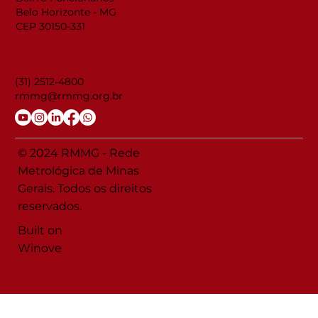
Belo Horizonte - MG
CEP 30150-331
CONTATO
(31) 2512-4800
rmmg@rmmg.org.br
© 2024 RMMG - Rede
Metrológica de Minas
Gerais. Todos os direitos
reservados.
Built on
Winove