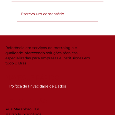
Escreva um comentário
Global ACi: Entenda a nova
estrutura da acreditação
internacional
Referência em serviços de metrologia e
qualidade, oferecendo soluções técnicas
especializadas para empresas e instituições em
todo o Brasil.
NAVEGUE RÁPIDO
Política de Privacidade de Dados
LOCALIZAÇÃO
Rua Maranhão, 1131
Bairro Funcionários