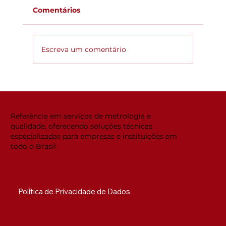
Comentários
Escreva um comentário
Global ACi: Entenda a nova
estrutura da acreditação
internacional
Referência em serviços de metrologia e
qualidade, oferecendo soluções técnicas
especializadas para empresas e instituições em
todo o Brasil.
NAVEGUE RÁPIDO
Política de Privacidade de Dados
LOCALIZAÇÃO