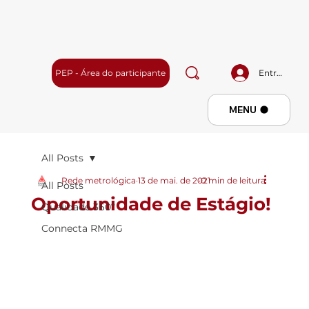
PEP - Área do participante
Entrar
Menu
MENU
All Posts
Rede metrológica
13 de mai. de 2021
0 min de leitura
All Posts
Oportunidade de Estágio!
Qualidade 360º
Connecta RMMG