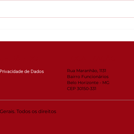
Global ACi: Entenda a
Web
nova estrutura da
RMM
acreditação internacional
Sua
pre
mud
UE RÁPIDO
LOCALIZAÇÃO
Rua Maranhão, 1131
e Privacidade de Dados
Bairro Funcionários
Belo Horizonte - MG
CEP 30150-331
rais. Todos os direitos