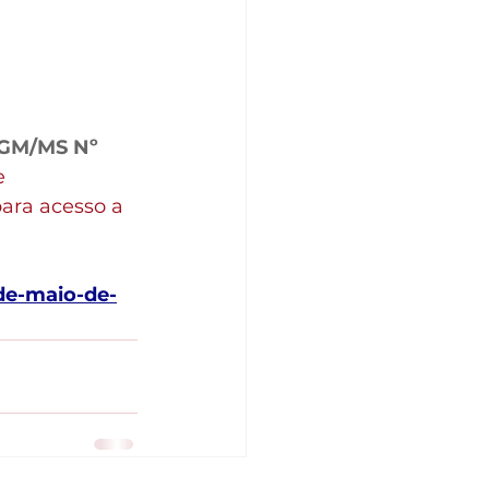
GM/MS Nº 
e 
ara acesso a 
de-maio-de-