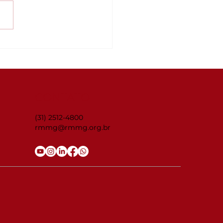
inar Connecta
G: ISO 14001:2026 —
 organização está
parada para as
anças?
CONTATO
(31) 2512-4800
rmmg@rmmg.org.br