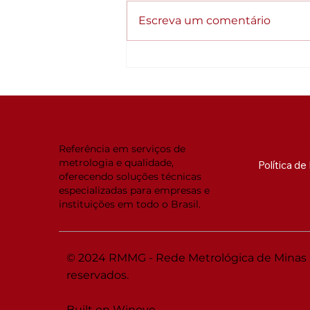
Escreva um comentário
Qualidade como
estratégia: Empresas
organizadas crescem
diferente
NAVEG
Referência em serviços de
metrologia e qualidade,
Política d
oferecendo soluções técnicas
especializadas para empresas e
instituições em todo o Brasil.
© 2024 RMMG - Rede Metrológica de Minas Ge
reservados.
Built on Winove