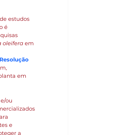
 de estudos 
o é 
quisas 
 oleifera
 em 
Resolução 
m, 
planta em 
e/ou 
ercializados 
ara 
es e 
oteger a 