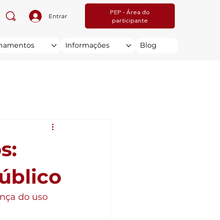
PEP - Área do
Entrar
participante
inamentos
Informações
Blog
s:
úblico