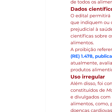
de todos os alime
Dados científic
O edital permitir
que indiquem ou c
prejudicial à saú
científicas sobre 
alimentos.
A proibição refere
(RE) 1.478, public
atualmente, avali
produtos alimentíc
Uso irregular
Além disso, foi c
constituídos de 
Mo
e divulgados com 
alimentos, como, 
doenças cardiovascu