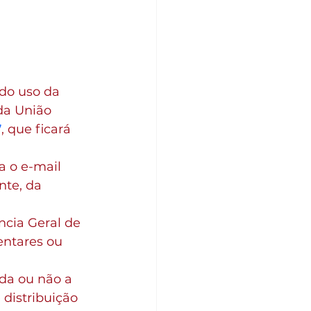
do uso da 
da União 
7
, que ficará 
 o e-mail 
nte, da 
ncia Geral de 
entares ou 
ida ou não a 
distribuição 