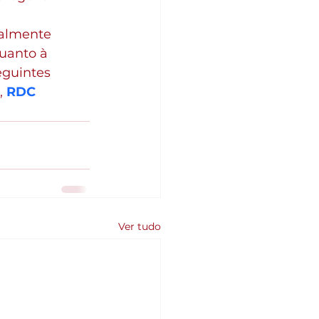
nalmente 
uanto à 
eguintes 
, 
RDC 
Ver tudo