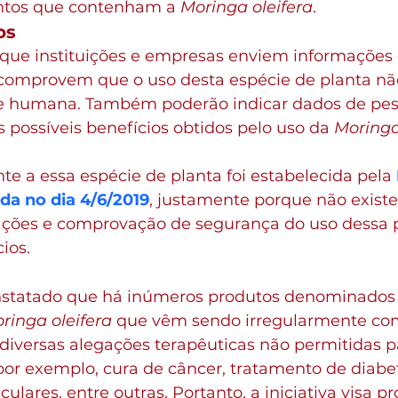
ntos que contenham a 
Moringa oleifera
.
os
á que instituições e empresas enviem informações
omprovem que o uso desta espécie de planta nã
de humana. Também poderão indicar dados de pes
os possíveis benefícios obtidos pelo uso da 
Moringa
nte a essa espécie de planta foi estabelecida pela 
ada no dia 4/6/2019
, justamente porque não existe
ações e comprovação de segurança do uso dessa 
ios.  
onstatado que há inúmeros produtos denominados 
ringa oleifera
 que vêm sendo irregularmente com
diversas alegações terapêuticas não permitidas p
por exemplo, cura de câncer, tratamento de diabet
lares, entre outras. Portanto, a iniciativa visa pr