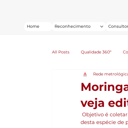
Home
Reconhecimento
Consultor
All Posts
Qualidade 360º
C
Rede metrológic
Moringa
veja ed
 Objetivo é coletar informações e dados consistentes sobre a segurança do uso 
desta espécie de p