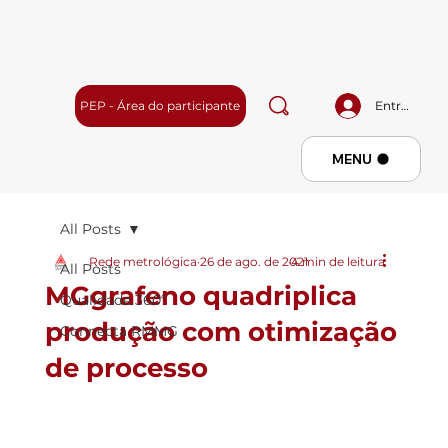
PEP - Área do participante
Entrar
Menu
MENU
All Posts
Rede metrológica
26 de ago. de 2021
4 min de leitura
All Posts
MGgrafeno quadriplica
Qualidade 360º
produção com otimização
Connecta RMMG
de processo