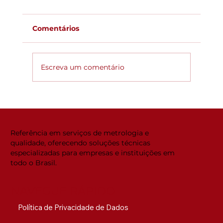
Comentários
Escreva um comentário
Global ACi: Entenda a nova
estrutura da acreditação
internacional
Referência em serviços de metrologia e
qualidade, oferecendo soluções técnicas
especializadas para empresas e instituições em
todo o Brasil.
NAVEGUE RÁPIDO
Política de Privacidade de Dados