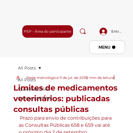
PEP - Área do participante
Entrar
Menu
MENU
All Posts
Rede metrológica
11 de jul. de 2019
2 min de leitura
All Posts
Limites de medicamentos
Qualidade 360º
veterinários: publicadas
Connecta RMMG
consultas públicas
 Prazo para envio de contribuições para 
as Consultas Públicas 658 e 659 vai até 
o próximo dia 2 de setembro.