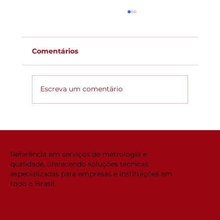
Comentários
Escreva um comentário
Global ACi: Entenda a nova
estrutura da acreditação
internacional
Referência em serviços de metrologia e
qualidade, oferecendo soluções técnicas
especializadas para empresas e instituições em
todo o Brasil.
NAVEGUE RÁPIDO