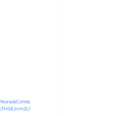
=None&Conte
McTHSEzcm2L1