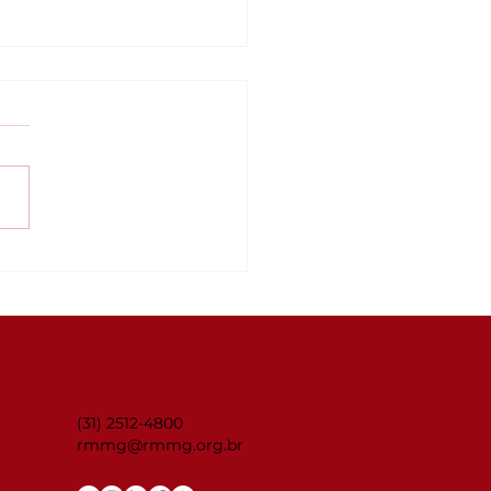
inar Connecta
G: ISO 14001:2026 —
 organização está
parada para as
anças?
CONTATO
(31) 2512-4800
rmmg@rmmg.org.br