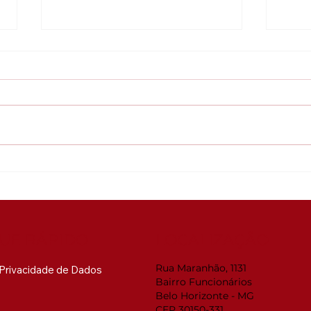
Global ACi: Entenda a
Web
nova estrutura da
RMM
acreditação internacional
Sua
pre
mud
UE RÁPIDO
LOCALIZAÇÃO
Rua Maranhão, 1131
e Privacidade de Dados
Bairro Funcionários
Belo Horizonte - MG
CEP 30150-331