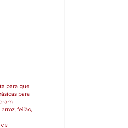
ta para que 
ásicas para 
foram 
rroz, feijão, 
 de 