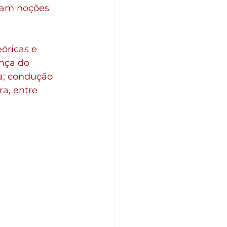
ram noções 
óricas e 
nça do 
a; condução 
a, entre 