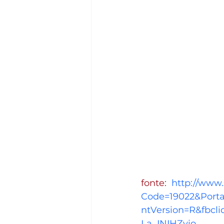
fonte:  
http://www.
Code=19022&Port
ntVersion=R&fbc
La_INIHZyio