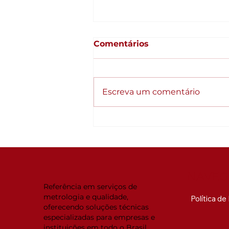
Comentários
Escreva um comentário
Qualidade como
estratégia: Empresas
organizadas crescem
diferente
NAVEG
Referência em serviços de
metrologia e qualidade,
Política d
oferecendo soluções técnicas
especializadas para empresas e
instituições em todo o Brasil.