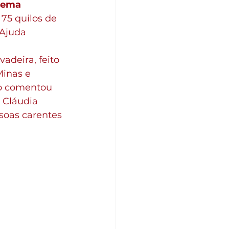
tema 
 75 quilos de 
 Ajuda 
deira, feito 
Minas e 
to comentou 
a Cláudia 
soas carentes 