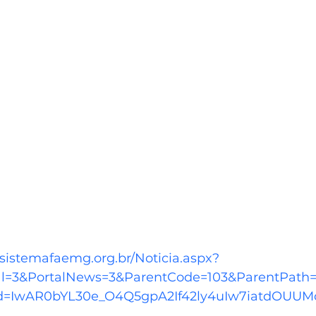
sistemafaemg.org.br/Noticia.aspx?
al=3&PortalNews=3&ParentCode=103&ParentPath
lid=IwAR0bYL30e_O4Q5gpA2If42ly4uIw7iatdOUU