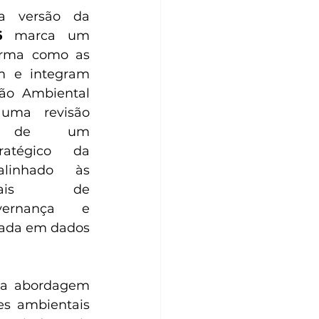
a versão da 
6
 marca um 
orma como as 
m e integram 
ão Ambiental 
uma revisão 
se de um 
ratégico da 
linhado às 
bais de 
overnança e 
ada em dados 
da abordagem 
s ambientais 