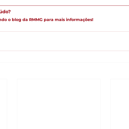
__________________________________________________
údo? 
do o blog da RMMG para mais informações!