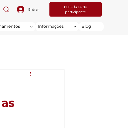
PEP - Área do
Entrar
participante
inamentos
Informações
Blog
 as