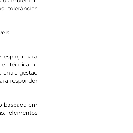
tão ambiental;
 tolerâncias 
eis;
 espaço para 
de técnica e 
 entre gestão 
ara responder 
ão baseada em 
s, elementos 