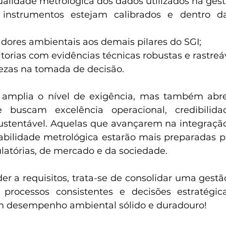
ualidade metrológica dos dados utilizados na ges
 instrumentos estejam calibrados e dentro das
adores ambientais aos demais pilares do SGI;
torias com evidências técnicas robustas e rastreáv
tezas na tomada de decisão.
 amplia o nível de exigência, mas também abre
 buscam excelência operacional, credibilida
stentável. Aquelas que avançarem na integração
abilidade metrológica estarão mais preparadas p
atórias, de mercado e da sociedade.
er a requisitos, trata-se de consolidar uma gest
 processos consistentes e decisões estratégica
m desempenho ambiental sólido e duradouro!