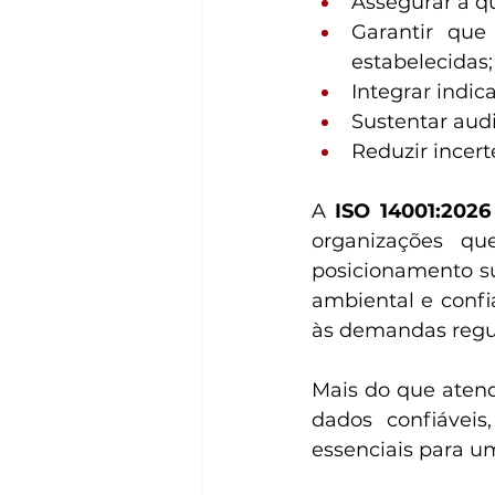
Assegurar a q
Garantir que
estabelecidas;
Integrar indic
Sustentar audi
Reduzir incer
A 
ISO 14001:2026
organizações que
posicionamento su
ambiental e confi
às demandas regul
Mais do que atend
dados confiáveis,
essenciais para u