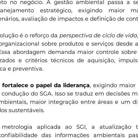
to no negócio. A gestão ambiental passa a se
anejamento estratégico, exigindo maior ma
enários, avaliação de impactos e definição de cont
lução é o reforço da 
perspectiva de ciclo de vida
organizacional sobre produtos e serviços desde a
 Essa abordagem demanda maior controle sobre f
izados e critérios técnicos de aquisição, impu
ca e preventiva.
 
fortalece o papel da liderança
, exigindo maior
a condução do SGA. Isso se traduz em decisões ma
mbientais, maior integração entre áreas e um d
dos sustentáveis.
metrologia aplicada ao SGI, a atualização t
A confiabilidade das informações ambientais pa