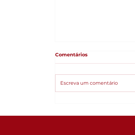
Comentários
Escreva um comentário
Qualidade como
estratégia: Empresas
organizadas crescem
diferente
NAVEG