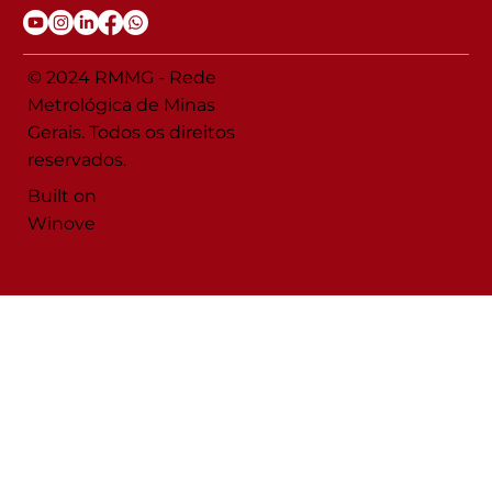
© 2024 RMMG - Rede
Metrológica de Minas
Gerais. Todos os direitos
reservados.
Built on
Winove