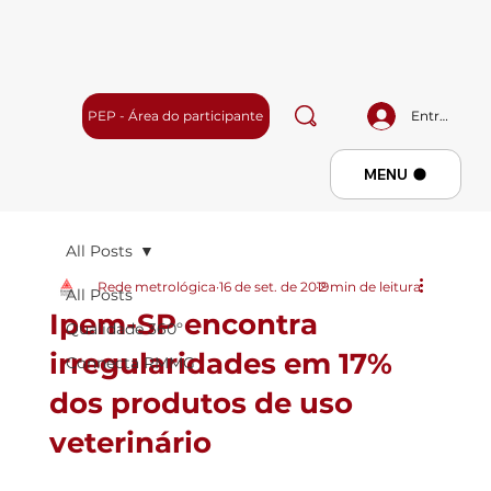
PEP - Área do participante
Entrar
Menu
MENU
All Posts
Rede metrológica
16 de set. de 2019
2 min de leitura
All Posts
Ipem-SP encontra
Qualidade 360º
irregularidades em 17%
Connecta RMMG
dos produtos de uso
veterinário