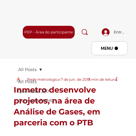
PEP - Área do participante
Entrar
Menu
MENU
All Posts
Rede metrológica
7 de jun. de 2019
3 min de leitura
All Posts
Inmetro desenvolve
Qualidade 360º
projetos, na área de
Connecta RMMG
Análise de Gases, em
parceria com o PTB