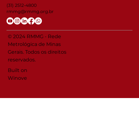
(31) 2512-4800
rmmg@rmmg.org.br
© 2024 RMMG - Rede
Metrológica de Minas
Gerais. Todos os direitos
reservados.
Built on
Winove