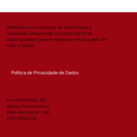
Global ACi: Entenda a nova
estrutura da acreditação
internacional
Referência em serviços de metrologia e
qualidade, oferecendo soluções técnicas
especializadas para empresas e instituições em
todo o Brasil.
NAVEGUE RÁPIDO
Política de Privacidade de Dados
LOCALIZAÇÃO
Rua Maranhão, 1131
Bairro Funcionários
Belo Horizonte - MG
CEP 30150-331
CONTATO