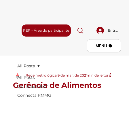
PEP - Área do participante
Entrar
Menu
MENU
All Posts
Rede metrológica
9 de mar. de 2021
2 min de leitura
All Posts
Gerência de Alimentos
Qualidade 360º
Connecta RMMG