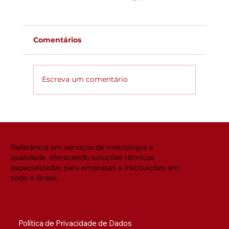
Comentários
Escreva um comentário
Global ACi: Entenda a nova
estrutura da acreditação
internacional
Referência em serviços de metrologia e
qualidade, oferecendo soluções técnicas
especializadas para empresas e instituições em
todo o Brasil.
NAVEGUE RÁPIDO
Política de Privacidade de Dados