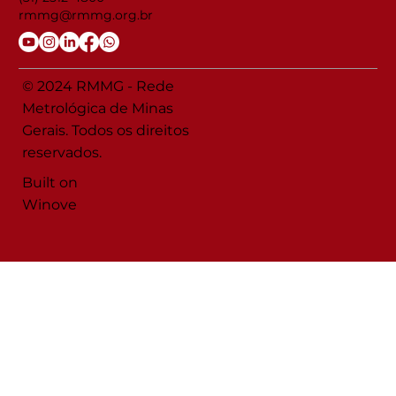
rmmg@rmmg.org.br
© 2024 RMMG - Rede
Metrológica de Minas
Gerais. Todos os direitos
reservados.
Built on
Winove