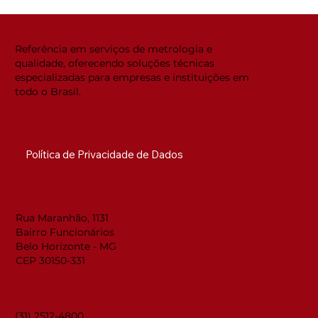
Global ACi: Entenda a nova
estrutura da acreditação
internacional
Referência em serviços de metrologia e
qualidade, oferecendo soluções técnicas
especializadas para empresas e instituições em
todo o Brasil.
NAVEGUE RÁPIDO
Política de Privacidade de Dados
LOCALIZAÇÃO
Rua Maranhão, 1131
Bairro Funcionários
Belo Horizonte - MG
CEP 30150-331
CONTATO
(31) 2512-4800