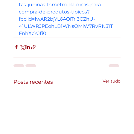
tas-juninas-Inmetro-da-dicas-para-
compra-de-produtos-tipicos?
fbclid=IwAR2bjYL6AOiTrI3CZhU-
41ULWRJPEohLB1WNsOMiW7RvRN31T
FnhXcYJfi0
Ver tudo
Posts recentes