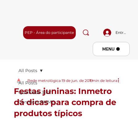
PEP - Área do participante
Entrar
Menu
MENU
All Posts
Rede metrológica
19 de jun. de 2019
1 min de leitura
All Posts
Festas juninas: Inmetro
Qualidade 360º
dá dicas para compra de
Connecta RMMG
produtos típicos