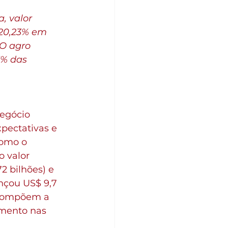
, valor 
 20,23% em 
 O agro 
5% das 
egócio 
pectativas e 
como o 
o valor 
2 bilhões) e 
nçou US$ 9,7 
 compõem a 
imento nas 