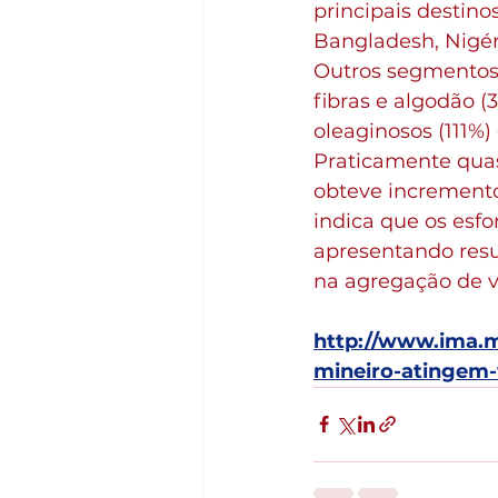
principais destino
Bangladesh, Nigéri
Outros segmentos
fibras e algodão (
oleaginosos (111%)
Praticamente quas
obteve incremento
indica que os esfo
apresentando resu
na agregação de v
http://www.ima.m
mineiro-atingem-v