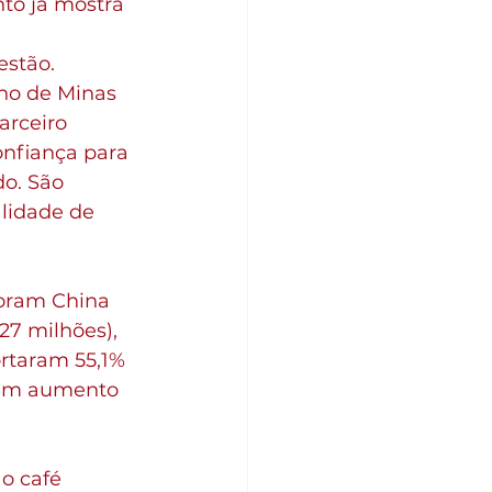
to já mostra 
estão. 
no de Minas 
rceiro 
nfiança para 
o. São 
lidade de 
foram China 
27 milhões), 
ortaram 55,1% 
aram aumento 
o café 