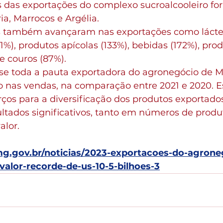
s das exportações do complexo sucroalcooleiro fo
a, Marrocos e Argélia.
 também avançaram nas exportações como lácteo
31%), produtos apícolas (133%), bebidas (172%), pro
 e couros (87%).
e toda a pauta exportadora do agronegócio de Mi
 nas vendas, na comparação entre 2021 e 2020. E
rços para a diversificação dos produtos exportado
ltados significativos, tanto em números de produ
alor.
g.gov.br/noticias/2023-exportacoes-do-agrone
alor-recorde-de-us-10-5-bilhoes-3