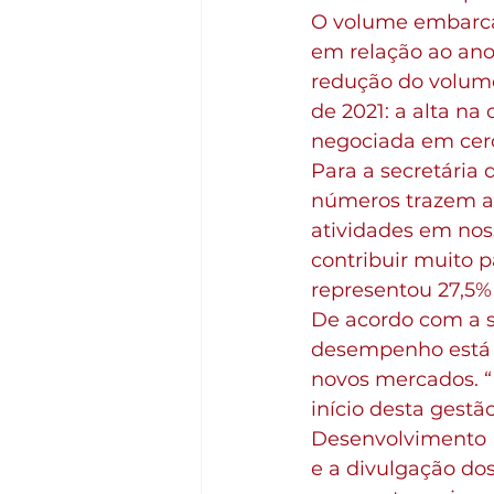
O volume embarcad
em relação ao ano
redução do volume
de 2021: a alta na
negociada em cerc
Para a secretária 
números trazem a
atividades em noss
contribuir muito 
representou 27,5% 
De acordo com a s
desempenho está 
novos mercados. 
início desta gest
Desenvolvimento E
e a divulgação do