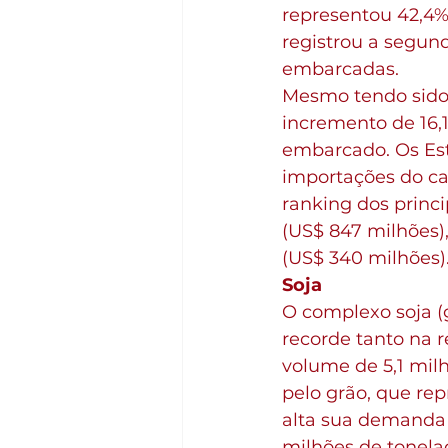
representou 42,4%
registrou a segund
embarcadas.
Mesmo tendo sido
incremento de 16,
embarcado. Os Est
importações do ca
ranking dos princ
(US$ 847 milhões),
(US$ 340 milhões)
Soja
O complexo soja (g
recorde tanto na r
volume de 5,1 milh
pelo grão, que re
alta sua demanda e
milhões de tonela