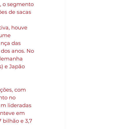
, o segmento 
ões de sacas 
iva, houve 
lume 
nça das 
 dos anos. No 
Alemanha 
s) e Japão 
ações, com 
nto no 
am lideradas 
anteve em 
bilhão e 3,7 