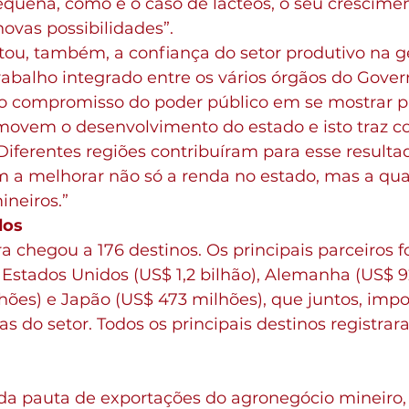
quena, como é o caso de lácteos, o seu crescimen
ovas possibilidades”.
ltou, também, a confiança do setor produtivo na g
rabalho integrado entre os vários órgãos do Gover
 compromisso do poder público em se mostrar pa
ovem o desenvolvimento do estado e isto traz co
iferentes regiões contribuíram para esse resultad
m a melhorar não só a renda no estado, mas a qua
ineiros.”
dos
 chegou a 176 destinos. Os principais parceiros 
, Estados Unidos (US$ 1,2 bilhão), Alemanha (US$ 9
lhões) e Japão (US$ 473 milhões), que juntos, imp
s do setor. Todos os principais destinos registr
 da pauta de exportações do agronegócio mineiro, 