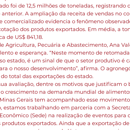
o foi de 12,5 milhões de toneladas, registrando 
 anterior. A ampliação da receita de vendas no co
 comercializado evidencia o fenômeno observado
 cotação dos produtos exportados. Em média, a ton
a de US$ 841,18.
de Agricultura, Pecuária e Abastecimento, Ana Vale
lento e esperança. “Neste momento de retomada
o estado, é um sinal de que o setor produtivo é c
para o nosso desenvolvimento”, afirma. O agronegó
do total das exportações do estado.
ua avaliação, dentre os motivos que justificam o
o crescimento na demanda mundial de alimentos 
“Minas Gerais tem acompanhado esse movimento.
ão, estamos trabalhando em parceria com a Secreta
conômico (Sede) na realização de eventos para di
s produtos exportados. Ainda que a exportação de 