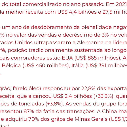
 do total comercializado no ano passado. Em 2021
a melhor receita com US$ 4,4 bilhões e 27,5 milh
 um ano de desdobramento da bienalidade negat
1% no valor das vendas e decréscimo de 3% no vo
ados Unidos ultrapassaram a Alemanha na lidera
fé, posição tradicionalmente sustentada ao longo
ipais compradores estão EUA (US$ 865 milhões), 
 Bélgica (US$ 450 milhões), Itália (US$ 391 milhõe
.
rão, farelo óleo) respondeu por 22,8% das export
eceita, que alcançou US$ 2,4 bilhões (+33,3%), qua
ões de toneladas (+3,8%). As vendas do grupo for
presentou 87% da fatia das transações. A China m
 adquiriu 70% dos grãos de Minas Gerais (US$ 1,7 
das).