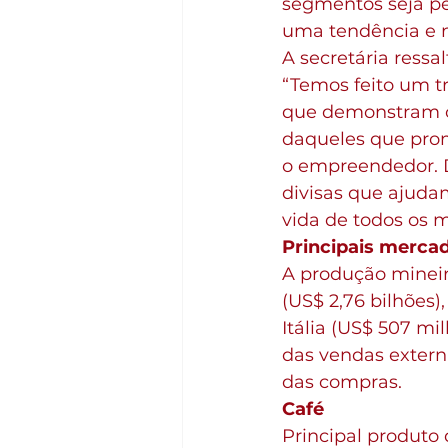
segmentos seja pe
uma tendência e n
A secretária ressa
“Temos feito um t
que demonstram o
daqueles que prom
o empreendedor. D
divisas que ajuda
vida de todos os m
Principais merca
A produção mineira
(US$ 2,76 bilhões)
Itália (US$ 507 mi
das vendas externa
das compras.
Café
Principal produto