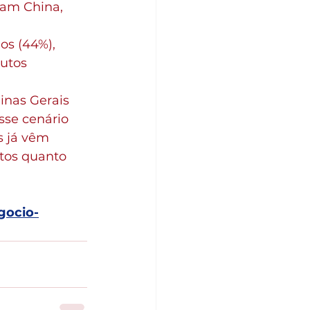
ram China, 
s (44%), 
dutos 
nas Gerais 
sse cenário 
s já vêm 
tos quanto 
gocio-