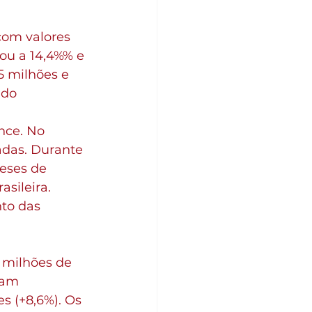
com valores 
ou a 14,4%% e 
 milhões e 
 do 
nce. No 
adas. Durante 
eses de 
sileira. 
to das 
 milhões de 
ram 
s (+8,6%). Os 