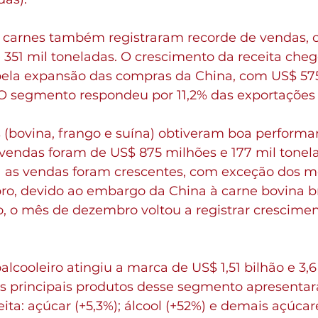
 carnes também registraram recorde de vendas, 
e 351 mil toneladas. O crescimento da receita cheg
pela expansão das compras da China, com US$ 575
. O segmento respondeu por 11,2% das exportações
s (bovina, frango e suína) obtiveram boa performa
s vendas foram de US$ 875 milhões e 177 mil tonel
1 as vendas foram crescentes, com exceção dos m
o, devido ao embargo da China à carne bovina bra
o, o mês de dezembro voltou a registrar crescimen
cooleiro atingiu a marca de US$ 1,51 bilhão e 3,6
os principais produtos desse segmento apresenta
eita: açúcar (+5,3%); álcool (+52%) e demais açúcare