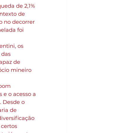
queda de 2,1% 
ntexto de 
 no decorrer 
elada foi 
ntini, os 
 das 
apaz de 
cio mineiro 
 bom 
e o acesso a 
 Desde o 
ria de 
versificação 
certos 