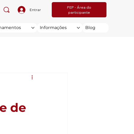
PEP - Área do
Entrar
participante
inamentos
Informações
Blog
e de