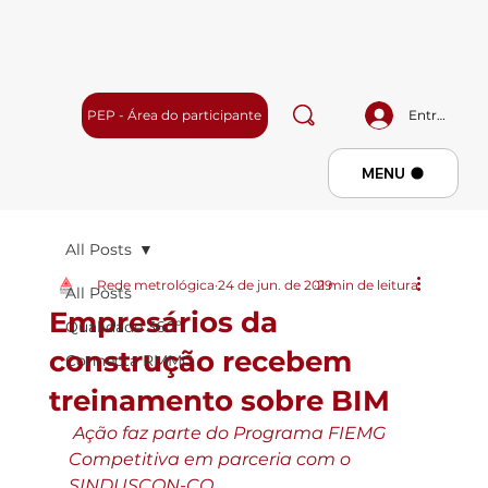
PEP - Área do participante
Entrar
Menu
MENU
All Posts
Rede metrológica
24 de jun. de 2019
2 min de leitura
All Posts
Empresários da
Qualidade 360º
construção recebem
Connecta RMMG
treinamento sobre BIM
Ação faz parte do Programa FIEMG 
Competitiva em parceria com o 
SINDUSCON-CO