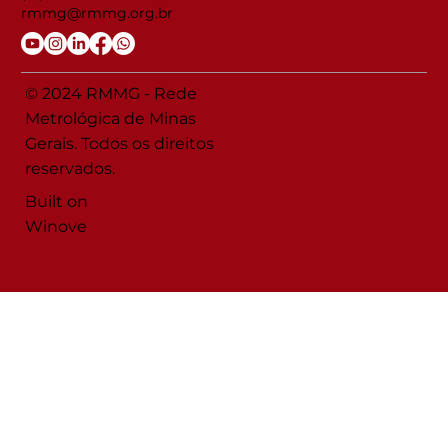
rmmg@rmmg.org.br
© 2024 RMMG - Rede
Metrológica de Minas
Gerais. Todos os direitos
reservados.
Built on
Winove