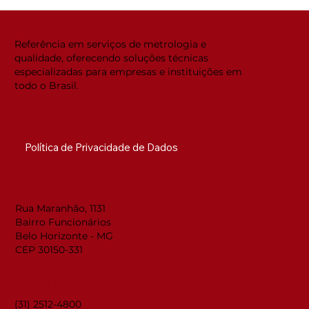
Global ACi: Entenda a nova
estrutura da acreditação
internacional
Referência em serviços de metrologia e
qualidade, oferecendo soluções técnicas
especializadas para empresas e instituições em
todo o Brasil.
NAVEGUE RÁPIDO
Política de Privacidade de Dados
LOCALIZAÇÃO
Rua Maranhão, 1131
Bairro Funcionários
Belo Horizonte - MG
CEP 30150-331
CONTATO
(31) 2512-4800