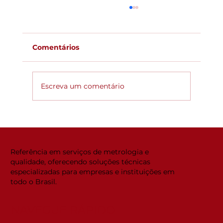
Comentários
Escreva um comentário
Global ACi: Entenda a nova
estrutura da acreditação
internacional
Referência em serviços de metrologia e
qualidade, oferecendo soluções técnicas
especializadas para empresas e instituições em
todo o Brasil.
NAVEGUE RÁPIDO