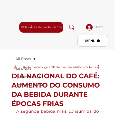
PEP - Área do participante
Entrar
Menu
MENU
All Posts
Rede metrológica
28 de mai. de 2020
4 min de leitura
All Posts
DIA NACIONAL DO CAFÉ:
Qualidade 360º
AUMENTO DO CONSUMO
Connecta RMMG
DA BEBIDA DURANTE
ÉPOCAS FRIAS
A segunda bebida mais consumida do 