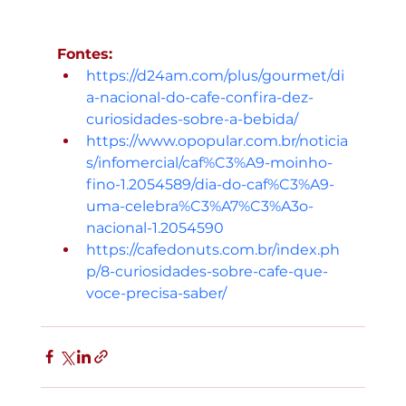
Fontes:
https://d24am.com/plus/gourmet/di
a-nacional-do-cafe-confira-dez-
curiosidades-sobre-a-bebida/
https://www.opopular.com.br/noticia
s/infomercial/caf%C3%A9-moinho-
fino-1.2054589/dia-do-caf%C3%A9-
uma-celebra%C3%A7%C3%A3o-
nacional-1.2054590
https://cafedonuts.com.br/index.ph
p/8-curiosidades-sobre-cafe-que-
voce-precisa-saber/