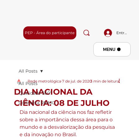
PEP - Área do participante
Entrar
Menu
MENU
All Posts
Rede metrológica
7 de jul. de 2020
3 min de leitura
All Posts
DIA NACIONAL DA
Qualidade 360º
CIÊNCIA: 08 DE JULHO
Connecta RMMG
Dia nacional da ciência nos faz refletir 
sobre a importância dessa área para o 
mundo e a desvalorização da pesquisa 
e da inovação no Brasil.