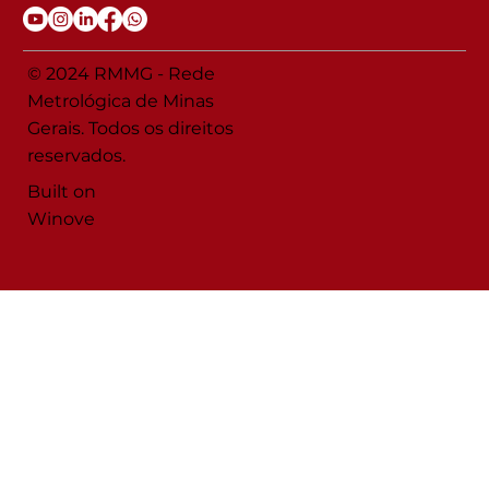
© 2024 RMMG - Rede
Metrológica de Minas
Gerais. Todos os direitos
reservados.
Built on
Winove