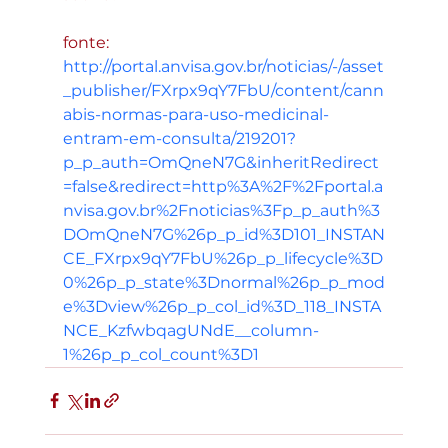
fonte: 
http://portal.anvisa.gov.br/noticias/-/asset
_publisher/FXrpx9qY7FbU/content/cann
abis-normas-para-uso-medicinal-
entram-em-consulta/219201?
p_p_auth=OmQneN7G&inheritRedirect
=false&redirect=http%3A%2F%2Fportal.a
nvisa.gov.br%2Fnoticias%3Fp_p_auth%3
DOmQneN7G%26p_p_id%3D101_INSTAN
CE_FXrpx9qY7FbU%26p_p_lifecycle%3D
0%26p_p_state%3Dnormal%26p_p_mod
e%3Dview%26p_p_col_id%3D_118_INSTA
NCE_KzfwbqagUNdE__column-
1%26p_p_col_count%3D1