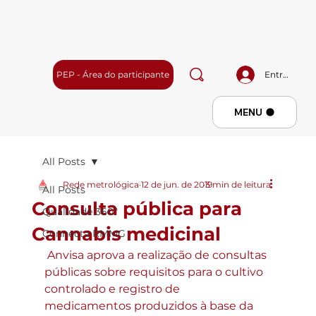
PEP - Área do participante
Entrar
Menu
MENU
All Posts
Rede metrológica
12 de jun. de 2019
3 min de leitura
All Posts
Consulta pública para
Qualidade 360º
Cannabis medicinal
Connecta RMMG
 Anvisa aprova a realização de consultas 
públicas sobre requisitos para o cultivo 
controlado e registro de 
medicamentos produzidos à base da 