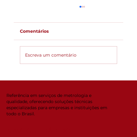
Comentários
Escreva um comentário
Global ACi: Entenda a nova
estrutura da acreditação
internacional
Referência em serviços de metrologia e
qualidade, oferecendo soluções técnicas
especializadas para empresas e instituições em
todo o Brasil.
NAVEGUE RÁPIDO