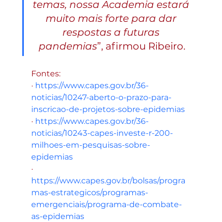
temas, nossa Academia estará 
muito mais forte para dar 
respostas a futuras 
pandemias
”, afirmou Ribeiro.
Fontes:
· 
https://www.capes.gov.br/36-
noticias/10247-aberto-o-prazo-para-
inscricao-de-projetos-sobre-epidemias
· 
https://www.capes.gov.br/36-
noticias/10243-capes-investe-r-200-
milhoes-em-pesquisas-sobre-
epidemias
· 
https://www.capes.gov.br/bolsas/progra
mas-estrategicos/programas-
emergenciais/programa-de-combate-
as-epidemias