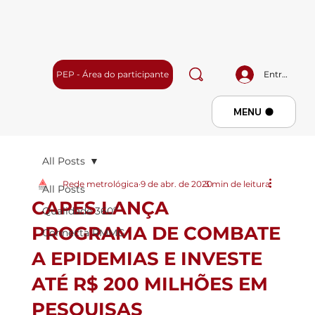
PEP - Área do participante
Entrar
Menu
MENU
All Posts
Rede metrológica
9 de abr. de 2020
3 min de leitura
All Posts
CAPES LANÇA
Qualidade 360º
PROGRAMA DE COMBATE
Connecta RMMG
A EPIDEMIAS E INVESTE
ATÉ R$ 200 MILHÕES EM
PESQUISAS