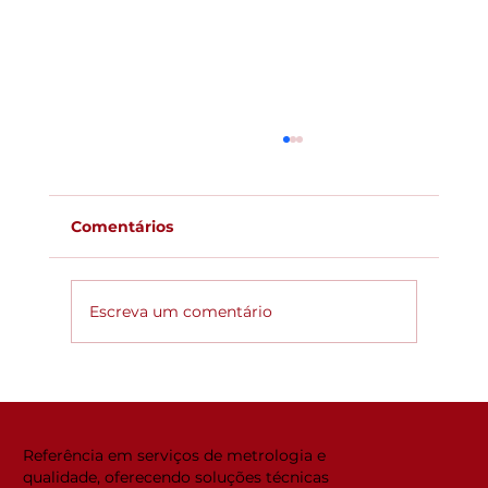
Comentários
Escreva um comentário
Global ACi: Entenda a nova
estrutura da acreditação
internacional
Referência em serviços de metrologia e
qualidade, oferecendo soluções técnicas