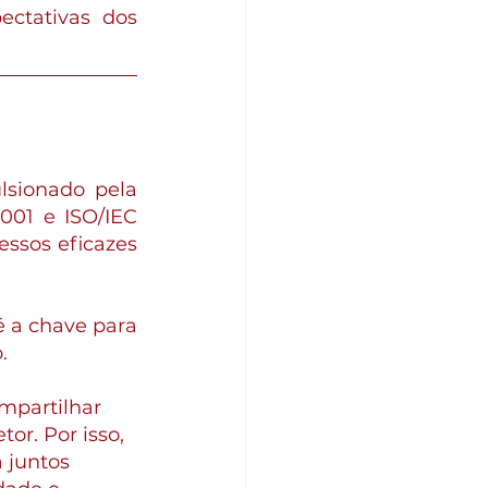
ctativas dos 
sionado pela 
01 e ISO/IEC 
sos eficazes 
 a chave para 
.
mpartilhar 
or. Por isso, 
 juntos 