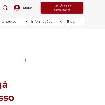
PEP - Área do
Entrar
participante
inamentos
Informações
Blog
gá
sso