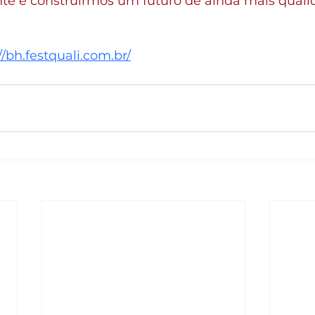
te e construirmos um futuro de ainda mais quali
//bh.festquali.com.br/