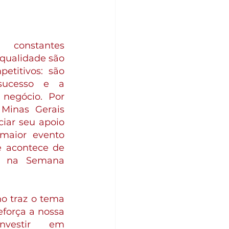
stantes 
qualidade são 
etitivos: são 
sucesso e a 
negócio. Por 
Minas Gerais 
ar seu apoio 
maior evento 
e acontece de 
 na Semana 
o traz o tema 
eforça a nossa 
nvestir em 